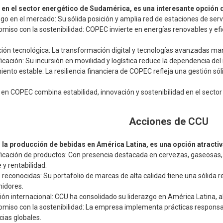
 en el sector energético de Sudamérica, es una interesante opción d
go en el mercado: Su sólida posición y amplia red de estaciones de serv
iso con la sostenibilidad: COPEC invierte en energías renovables y ef
ión tecnológica: La transformación digital y tecnologías avanzadas ma
ficación: Su incursión en movilidad y logística reduce la dependencia d
ento estable: La resiliencia financiera de COPEC refleja una gestión sóli
 en COPEC combina estabilidad, innovación y sostenibilidad en el secto
Acciones de CCU
n la producción de bebidas en América Latina, es una opción atractiv
ficación de productos: Con presencia destacada en cervezas, gaseosas,
 y rentabilidad.
reconocidas: Su portafolio de marcas de alta calidad tiene una sólida re
idores.
ón internacional: CCU ha consolidado su liderazgo en América Latina, 
iso con la sostenibilidad: La empresa implementa prácticas responsab
ias globales.