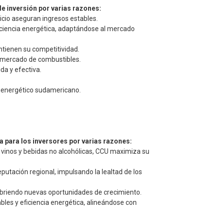
e inversión por varias razones:
icio aseguran ingresos estables.
iciencia energética, adaptándose al mercado
ntienen su competitividad.
el mercado de combustibles.
da y efectiva.
r energético sudamericano.
a para los inversores por varias razones:
 vinos y bebidas no alcohólicas, CCU maximiza su
putación regional, impulsando la lealtad de los
abriendo nuevas oportunidades de crecimiento.
les y eficiencia energética, alineándose con