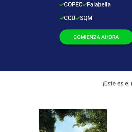
COPEC
Falabella
CCU
SQM
COMIENZA AHORA
¡Este es e