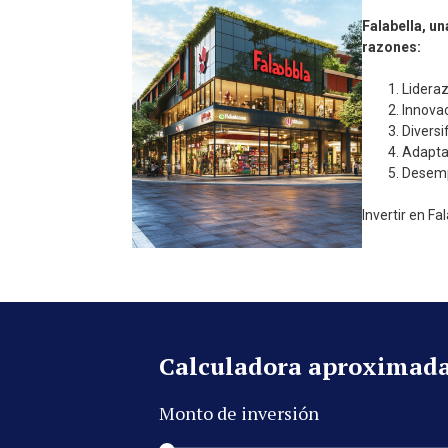
Falabella, un
razones:
Lideraz
Innovac
Diversi
Adapta
Desempe
Invertir en F
Calculadora aproximada 
Monto de inversión