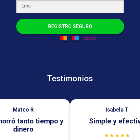
REGISTRO SEGURO
Testimonios
Mateo R
Isabela T
orró tanto tiempo y
Simple y efecti
dinero
★★★★★