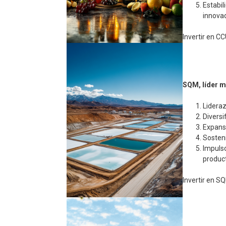
Estabil
innova
Invertir en C
SQM, líder mu
Lideraz
Diversi
Expansi
Sosteni
Impulso
produc
Invertir en SQ