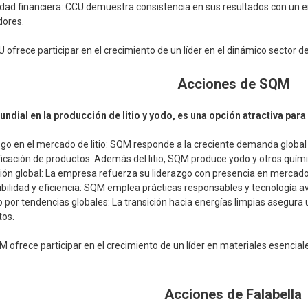
idad financiera: CCU demuestra consistencia en sus resultados con un 
dores.
CU ofrece participar en el crecimiento de un líder en el dinámico sector 
Acciones de SQM
ndial en la producción de litio y yodo, es una opción atractiva par
go en el mercado de litio: SQM responde a la creciente demanda global d
ficación de productos: Además del litio, SQM produce yodo y otros químic
ón global: La empresa refuerza su liderazgo con presencia en mercados
bilidad y eficiencia: SQM emplea prácticas responsables y tecnología 
 por tendencias globales: La transición hacia energías limpias asegur
tos.
M ofrece participar en el crecimiento de un líder en materiales esenciale
Acciones de Falabella